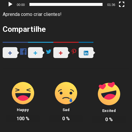
00:00
01:36
Aprenda como criar clientes!
Compartilhe
Happy
Sad
Excited
100
%
0
%
0
%