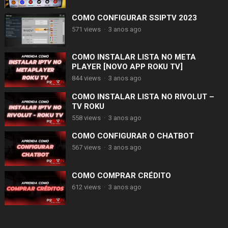
COMO CONFIGURAR SSIPTV 2023
571 views
·
3 anos ago
COMO INSTALAR LISTA NO META
PLAYER [NOVO APP ROKU TV]
844 views
·
3 anos ago
COMO INSTALAR LISTA NO RIVOLUT –
TV ROKU
558 views
·
3 anos ago
COMO CONFIGURAR O CHATBOT
567 views
·
3 anos ago
COMO COMPRAR CRÉDITO
612 views
·
3 anos ago