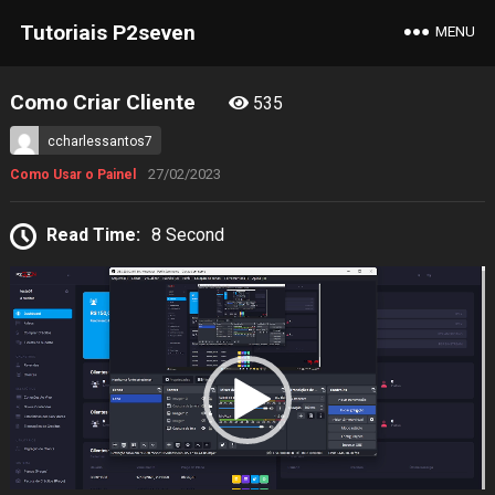
Tutoriais P2seven
MENU
Como Criar Cliente
535
ccharlessantos7
27/02/2023
Como Usar o Painel
Read Time:
8 Second
Tocador
de
vídeo